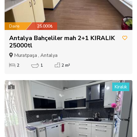
Daire
25.000₺
Antalya Bahçeliler mah 2+1 KIRALIK
25000tl
Muratpaşa , Antalya
2
1
2 m²
Kiralık
1