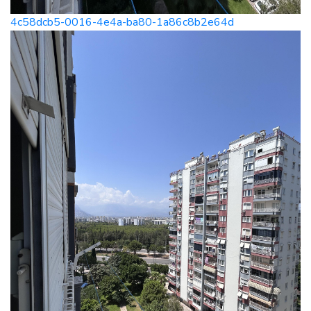
4c58dcb5-0016-4e4a-ba80-1a86c8b2e64d