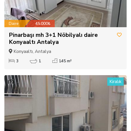
Daire
45.000₺
Pinarbaşı mh 3+1 Nöbilyalı daire
Konyaaltı Antalya
Konyaaltı, Antalya
3
1
145 m²
Kiralık
12