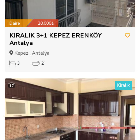
Daire
20.000₺
KIRALIK 3+1 KEPEZ ERENKÖY
Antalya
Kepez , Antalya
3
2
Kiralık
17