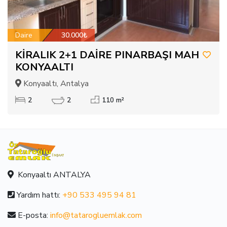
Daire
30.000₺
KİRALIK 2+1 DAİRE PINARBAŞI MAH
KONYAALTI
Konyaaltı, Antalya
2
2
110 m²
Konyaaltı ANTALYA
Yardım hattı:
+90 533 495 94 81
E-posta:
info@tatarogluemlak.com