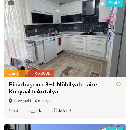
Kiralık
1
Daire
45.000₺
Pinarbaşı mh 3+1 Nöbilyalı daire
Konyaaltı Antalya
Konyaaltı, Antalya
3
1
145 m²