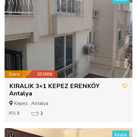
Daire
20.000₺
KIRALIK 3+1 KEPEZ ERENKÖY
Antalya
Kepez , Antalya
3
2
Kiralık
17