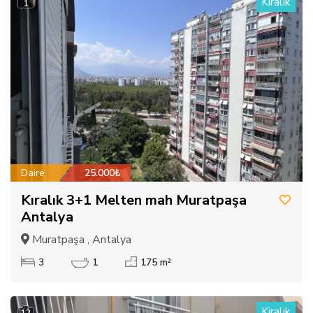
Kiralık
1
Daire
25.000₺
Kıralık 3+1 Melten mah Muratpaşa
Antalya
Muratpaşa , Antalya
3
1
175 m²
Kiralık
12