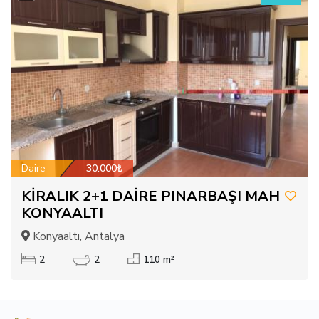
Daire
30.000₺
KİRALIK 2+1 DAİRE PINARBAŞI MAH
KONYAALTI
Konyaaltı, Antalya
2
2
110 m²