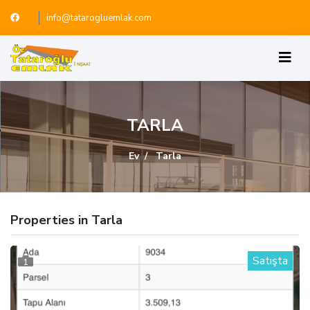
info@tatarogluemlak.com
TARLA
Ev
Tarla
Properties in Tarla
Satışta
1